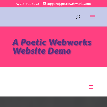
916-501-5242
support@poeticwebworks.com
A Poetic Webworks
Website Demo