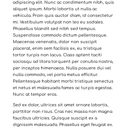
adipiscing elit. Nunc ac condimentum nibh, quis
aliquet ipsum. Morbi lobortis ut nulla ac
vehicula. Proin quis auctor diam, id consectetur
mi. Vestibulum volutpat non leo eu sodales.
Phasellus blandit sed nibh sed tempus.
Suspendisse commodo dictum pellentesque.
Maecenas venenatis, dolor non suscipit
placerat, enim sem facilisis ex, eu tristique
tortor turpis non lacus. Class aptent taciti
sociosqu ad litora torquent per conubia nostra,
per inceptos himenaeos. Nulla posuere dui vel
nulla commodo, vel porta metus efficitur.
Pellentesque habitant morbi tristique senectus
et netus et malesuada fames ac turpis egestas.
Nunc at tempor eros.
Sed ex dolor, ultrices sit amet ornare lobortis,
porttitor non risus. Cras nec massa non magna
faucibus ultricies. Quisque suscipit ex a
dignissim malesuada. Phasellus eget feugiat ex.