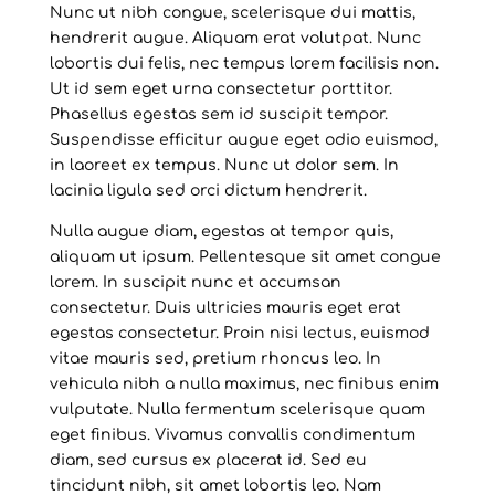
Nunc ut nibh congue, scelerisque dui mattis,
hendrerit augue. Aliquam erat volutpat. Nunc
lobortis dui felis, nec tempus lorem facilisis non.
Ut id sem eget urna consectetur porttitor.
Phasellus egestas sem id suscipit tempor.
Suspendisse efficitur augue eget odio euismod,
in laoreet ex tempus. Nunc ut dolor sem. In
lacinia ligula sed orci dictum hendrerit.
Nulla augue diam, egestas at tempor quis,
aliquam ut ipsum. Pellentesque sit amet congue
lorem. In suscipit nunc et accumsan
consectetur. Duis ultricies mauris eget erat
egestas consectetur. Proin nisi lectus, euismod
vitae mauris sed, pretium rhoncus leo. In
vehicula nibh a nulla maximus, nec finibus enim
vulputate. Nulla fermentum scelerisque quam
eget finibus. Vivamus convallis condimentum
diam, sed cursus ex placerat id. Sed eu
tincidunt nibh, sit amet lobortis leo. Nam