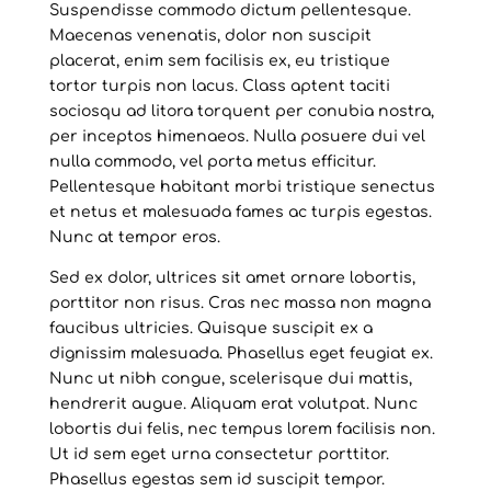
Suspendisse commodo dictum pellentesque.
Maecenas venenatis, dolor non suscipit
placerat, enim sem facilisis ex, eu tristique
tortor turpis non lacus. Class aptent taciti
sociosqu ad litora torquent per conubia nostra,
per inceptos himenaeos. Nulla posuere dui vel
nulla commodo, vel porta metus efficitur.
Pellentesque habitant morbi tristique senectus
et netus et malesuada fames ac turpis egestas.
Nunc at tempor eros.
Sed ex dolor, ultrices sit amet ornare lobortis,
porttitor non risus. Cras nec massa non magna
faucibus ultricies. Quisque suscipit ex a
dignissim malesuada. Phasellus eget feugiat ex.
Nunc ut nibh congue, scelerisque dui mattis,
hendrerit augue. Aliquam erat volutpat. Nunc
lobortis dui felis, nec tempus lorem facilisis non.
Ut id sem eget urna consectetur porttitor.
Phasellus egestas sem id suscipit tempor.