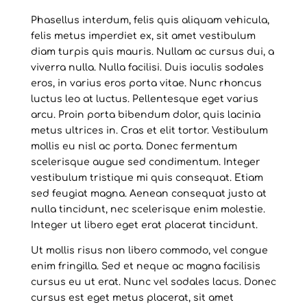
Phasellus interdum, felis quis aliquam vehicula,
felis metus imperdiet ex, sit amet vestibulum
diam turpis quis mauris. Nullam ac cursus dui, a
viverra nulla. Nulla facilisi. Duis iaculis sodales
eros, in varius eros porta vitae. Nunc rhoncus
luctus leo at luctus. Pellentesque eget varius
arcu. Proin porta bibendum dolor, quis lacinia
metus ultrices in. Cras et elit tortor. Vestibulum
mollis eu nisl ac porta. Donec fermentum
scelerisque augue sed condimentum. Integer
vestibulum tristique mi quis consequat. Etiam
sed feugiat magna. Aenean consequat justo at
nulla tincidunt, nec scelerisque enim molestie.
Integer ut libero eget erat placerat tincidunt.
Ut mollis risus non libero commodo, vel congue
enim fringilla. Sed et neque ac magna facilisis
cursus eu ut erat. Nunc vel sodales lacus. Donec
cursus est eget metus placerat, sit amet