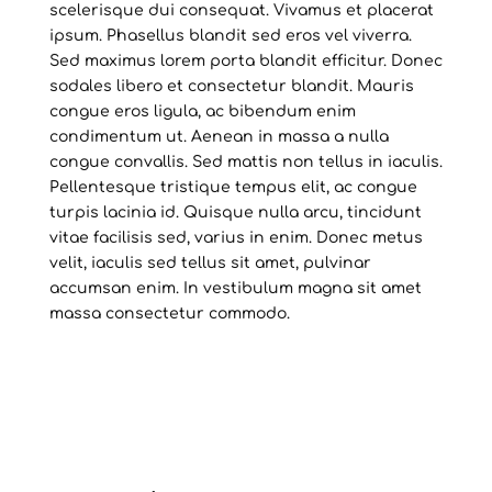
scelerisque dui consequat. Vivamus et placerat
ipsum. Phasellus blandit sed eros vel viverra.
Sed maximus lorem porta blandit efficitur. Donec
sodales libero et consectetur blandit. Mauris
congue eros ligula, ac bibendum enim
condimentum ut. Aenean in massa a nulla
congue convallis. Sed mattis non tellus in iaculis.
Pellentesque tristique tempus elit, ac congue
turpis lacinia id. Quisque nulla arcu, tincidunt
vitae facilisis sed, varius in enim. Donec metus
velit, iaculis sed tellus sit amet, pulvinar
accumsan enim. In vestibulum magna sit amet
massa consectetur commodo.