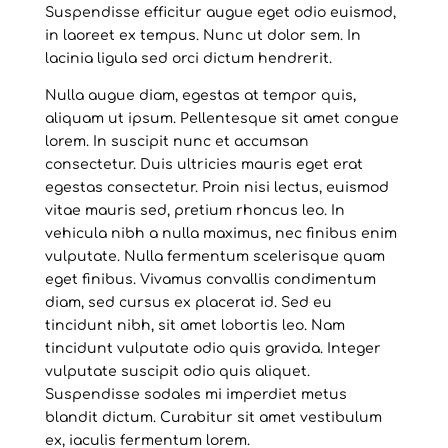
Suspendisse efficitur augue eget odio euismod,
in laoreet ex tempus. Nunc ut dolor sem. In
lacinia ligula sed orci dictum hendrerit.
Nulla augue diam, egestas at tempor quis,
aliquam ut ipsum. Pellentesque sit amet congue
lorem. In suscipit nunc et accumsan
consectetur. Duis ultricies mauris eget erat
egestas consectetur. Proin nisi lectus, euismod
vitae mauris sed, pretium rhoncus leo. In
vehicula nibh a nulla maximus, nec finibus enim
vulputate. Nulla fermentum scelerisque quam
eget finibus. Vivamus convallis condimentum
diam, sed cursus ex placerat id. Sed eu
tincidunt nibh, sit amet lobortis leo. Nam
tincidunt vulputate odio quis gravida. Integer
vulputate suscipit odio quis aliquet.
Suspendisse sodales mi imperdiet metus
blandit dictum. Curabitur sit amet vestibulum
ex, iaculis fermentum lorem.