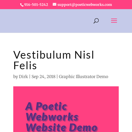
916-501-5242
support@poeticwebworks.com
Vestibulum Nisl
Felis
by
Dirk
|
Sep 24, 2018
|
Graphic Illustrator Demo
A Poetic
Webworks
Website Demo