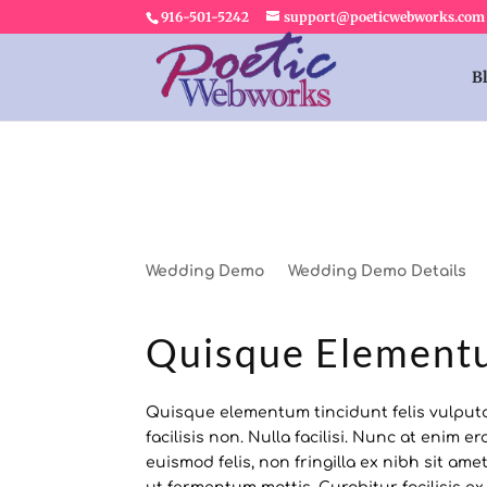
916-501-5242
support@poeticwebworks.com
B
Wedding Demo
Wedding Demo Details
Quisque Element
Quisque elementum tincidunt felis vulput
facilisis non. Nulla facilisi. Nunc at enim
euismod felis, non fringilla ex nibh sit a