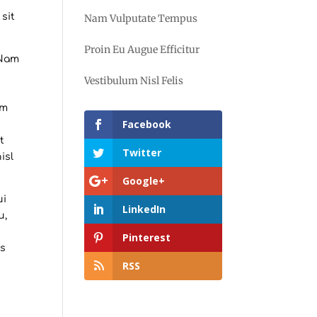
sit
Nam Vulputate Tempus
Proin Eu Augue Efficitur
 Nam
Vestibulum Nisl Felis
um
Facebook
t
Twitter
isl
Google+
ui
LinkedIn
u,
Pinterest
is
RSS