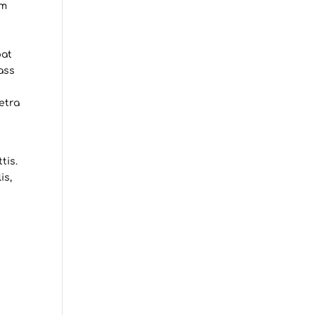
um
pat
ass
retra
tis.
is,