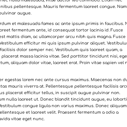
x nec nulla malesuada, vitae auctor leo commodo. Etiam nec
finibus pellentesque. Mauris fermentum laoreet congue. Nam 
 pulvinar augue.
nterdum et malesuada fames ac ante ipsum primis in faucibus.
oreet fermentum ante, id consequat tortor lacinia id. Fusce
it est mattis diam, ac ullamcorper arcu nibh quis magna. Fusce
estibulum efficitur mi quis ipsum pulvinar aliquet. Vestibul
t facilisis dolor semper nec. Vestibulum quis laoreet quam, a
placerat massa lacinia vitae. Sed porttitor tincidunt nisi, ege
ctum, aliquam dolor vitae, laoreet erat. Proin vitae sapien vel n
teger egestas lorem nec ante cursus maximus. Maecenas non d
tas mauris viverra at. Pellentesque pellentesque facilisis arc
 placerat efficitur tellus, in suscipit augue pulvinar non.
 nulla laoreet ut. Donec blandit tincidunt augue, eu lobort
 Vestibulum congue ligula non varius maximus. Donec aliquam
 Pellentesque et laoreet velit. Praesent fermentum a odio a
vida vitae eget nunc.