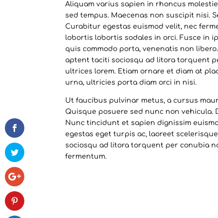
Aliquam varius sapien in rhoncus molestie
sed tempus. Maecenas non suscipit nisi. 
Curabitur egestas euismod velit, nec ferm
lobortis lobortis sodales in orci. Fusce in
quis commodo porta, venenatis non libero
aptent taciti sociosqu ad litora torquent
ultrices lorem. Etiam ornare et diam at plac
urna, ultricies porta diam orci in nisi.
Ut faucibus pulvinar metus, a cursus mauri
Quisque posuere sed nunc non vehicula. Du
Nunc tincidunt et sapien dignissim euismod
egestas eget turpis ac, laoreet scelerisqu
sociosqu ad litora torquent per conubia n
fermentum.