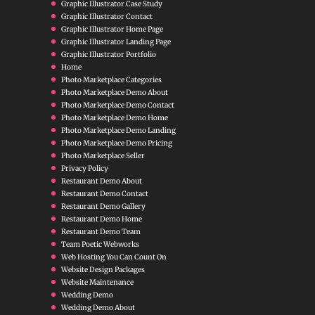
Graphic Illustrator Case Study
Graphic Illustrator Contact
Graphic Illustrator Home Page
Graphic Illustrator Landing Page
Graphic Illustrator Portfolio
Home
Photo Marketplace Categories
Photo Marketplace Demo About
Photo Marketplace Demo Contact
Photo Marketplace Demo Home
Photo Marketplace Demo Landing
Photo Marketplace Demo Pricing
Photo Marketplace Seller
Privacy Policy
Restaurant Demo About
Restaurant Demo Contact
Restaurant Demo Gallery
Restaurant Demo Home
Restaurant Demo Team
Team Poetic Webworks
Web Hosting You Can Count On
Website Design Packages
Website Maintenance
Wedding Demo
Wedding Demo About