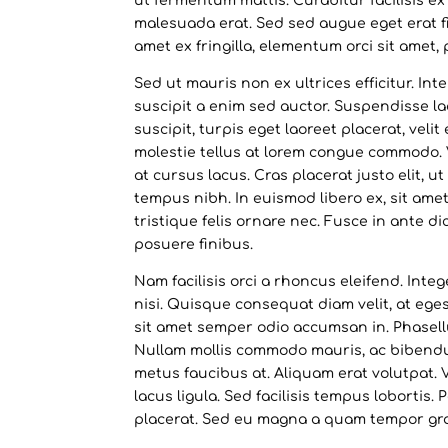
ut fermentum mattis. Curabitur facilisis e
malesuada erat. Sed sed augue eget erat 
amet ex fringilla, elementum orci sit amet,
Sed ut mauris non ex ultrices efficitur. I
suscipit a enim sed auctor. Suspendisse la
suscipit, turpis eget laoreet placerat, vel
molestie tellus at lorem congue commodo. V
at cursus lacus. Cras placerat justo elit, u
tempus nibh. In euismod libero ex, sit amet 
tristique felis ornare nec. Fusce in ante di
posuere finibus.
Nam facilisis orci a rhoncus eleifend. In
nisi. Quisque consequat diam velit, at eges
sit amet semper odio accumsan in. Phasellus
Nullam mollis commodo mauris, ac bibendum
metus faucibus at. Aliquam erat volutpat.
lacus ligula. Sed facilisis tempus lobortis.
placerat. Sed eu magna a quam tempor gra