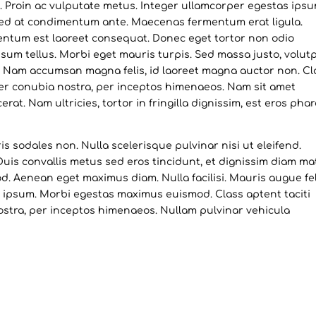
. Proin ac vulputate metus. Integer ullamcorper egestas ips
Sed at condimentum ante. Maecenas fermentum erat ligula.
entum est laoreet consequat. Donec eget tortor non odio
 ipsum tellus. Morbi eget mauris turpis. Sed massa justo, volut
. Nam accumsan magna felis, id laoreet magna auctor non. Cl
 per conubia nostra, per inceptos himenaeos. Nam sit amet
erat. Nam ultricies, tortor in fringilla dignissim, est eros pha
s sodales non. Nulla scelerisque pulvinar nisi ut eleifend.
is convallis metus sed eros tincidunt, et dignissim diam mat
. Aenean eget maximus diam. Nulla facilisi. Mauris augue fel
e ipsum. Morbi egestas maximus euismod. Class aptent taciti
ostra, per inceptos himenaeos. Nullam pulvinar vehicula