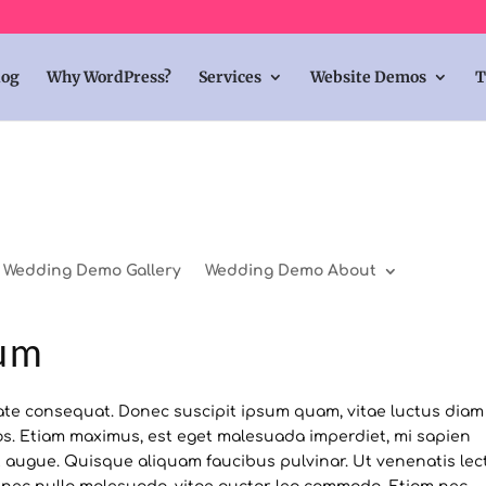
log
Why WordPress?
Services
Website Demos
T
Wedding Demo Gallery
Wedding Demo About
um
ate consequat. Donec suscipit ipsum quam, vitae luctus diam
 eros. Etiam maximus, est eget malesuada imperdiet, mi sapien
met augue. Quisque aliquam faucibus pulvinar. Ut venenatis lec